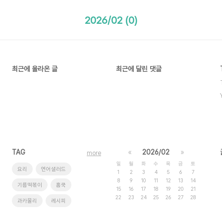
2026/02 (0)
최근에 올라온 글
최근에 달린 댓글
TAG
«
2026/02
»
more
일
월
화
수
목
금
토
요리
연어샐러드
1
2
3
4
5
6
7
8
9
10
11
12
13
14
기름떡볶이
홈쿡
15
16
17
18
19
20
21
22
23
24
25
26
27
28
과카몰리
레시피