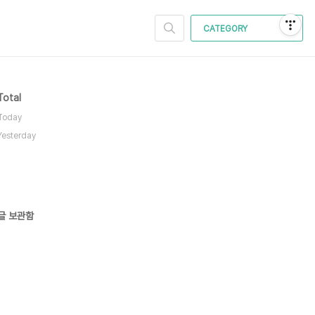
CATEGORY
Total
Today
Yesterday
글 보관함