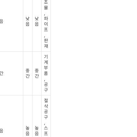
조
물
,
낮
낮
파
음
음
음
이
프
,
판
재
기
계
부
중
중
간
품
간
간
,
공
구
절
삭
공
구
,
높
높
스
음
음
음
프