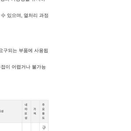
수 있으며, 열처리 과정
 요구되는 부품에 사용됩
용접이 어렵거나 불가능
내
주
마
가
요
접성
모
격
용
성
도
구