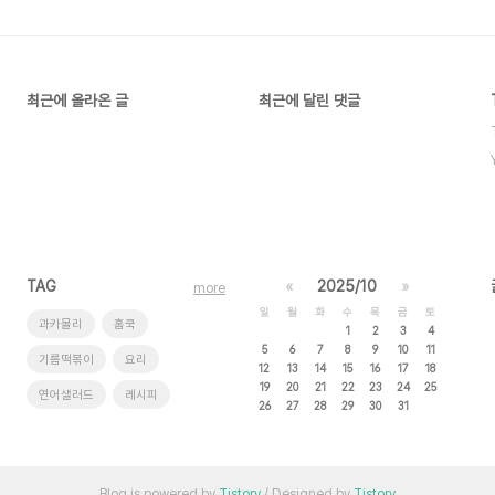
최근에 올라온 글
최근에 달린 댓글
TAG
«
2025/10
»
more
일
월
화
수
목
금
토
과카몰리
홈쿡
1
2
3
4
5
6
7
8
9
10
11
기름떡볶이
요리
12
13
14
15
16
17
18
19
20
21
22
23
24
25
연어샐러드
레시피
26
27
28
29
30
31
Blog is powered by
Tistory
/ Designed by
Tistory