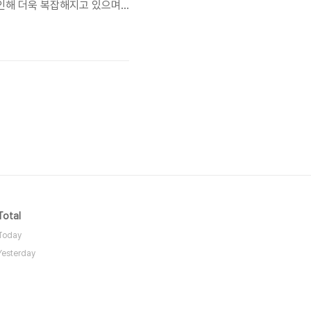
 인해 더욱 복잡해지고 있으며,
과 비용을 절약할 수 있는 다양
 주문 방식의 장단점을 분석하
Total
Today
Yesterday