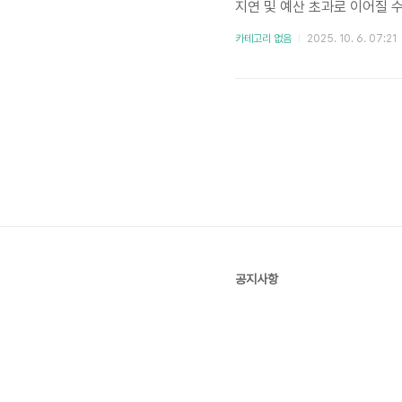
지연 및 예산 초과로 이어질 
효율적인 주문 전략이 그 어느
카테고리 없음
2025. 10. 6. 07:21
한 방법을 비교 분석하고, 여
여, 실제 사용자 경험을 ..
공지사항